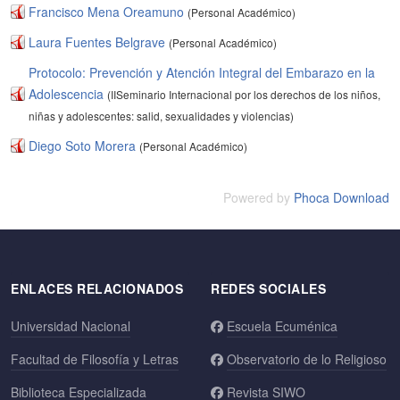
Francisco Mena Oreamuno
(Personal Académico)
Laura Fuentes Belgrave
(Personal Académico)
Protocolo: Prevención y Atención Integral del Embarazo en la
Adolescencia
(IISeminario Internacional por los derechos de los niños,
niñas y adolescentes: salid, sexualidades y violencias)
Diego Soto Morera
(Personal Académico)
Powered by
Phoca Download
ENLACES RELACIONADOS
REDES SOCIALES
Universidad Nacional
Escuela Ecuménica
Facultad de Filosofía y Letras
Observatorio de lo Religioso
Biblioteca Especializada
Revista SIWO