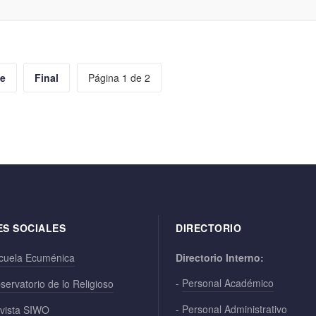
te
Final
Página 1 de 2
ES SOCIALES
DIRECTORIO
cuela Ecuménica
Directorio Interno:
-
Personal Académico
servatorio de lo Religioso
-
Personal Administrativo
vista SIWO