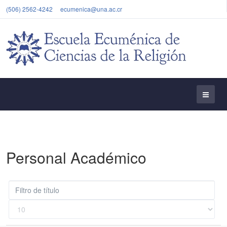
(506) 2562-4242
ecumenica@una.ac.cr
Personal Académico
Campo
Despublicado
'Filtrar'
Cantidad