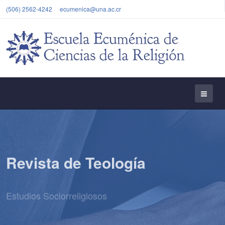
(506) 2562-4242
ecumenica@una.ac.cr
Revista de Teología
Estudios Sociorreligiosos
Visitar la Revista